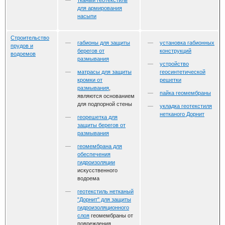
тканый геотекстиль
для армирования
насыпи
Строительство
габионы для защиты
установка габионных
прудов и
берегов от
конструкций
водоемов
размывания
устройство
матрасы для защиты
геосинтетической
кромки от
решетки
размывания
,
пайка геомембраны
являются основанием
для подпорной стены
укладка геотекстиля
нетканого Дорнит
георешетка для
защиты берегов от
размывания
геомембрана для
обеспечения
гидроизоляции
искусственного
водоема
геотекстиль нетканый
"Дорнит" для защиты
гидроизоляционного
слоя
геомембраны от
повреждения