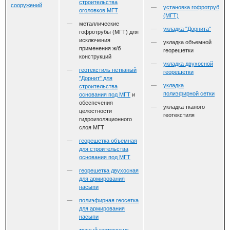
строительства
сооружений
установка гофротруб
оголовков МГТ
(МГТ)
металлические
укладка "Дорнита"
гофротрубы (МГТ) для
исключения
укладка объемной
применения ж/б
георешетки
конструкций
укладка двухосной
геотекстиль нетканый
георешетки
"Дорнит" для
укладка
строительства
полиэфирной сетки
основания под МГТ
и
обеспечения
укладка тканого
целостности
геотекстиля
гидроизоляционного
слоя МГТ
георешетка объемная
для строительства
основания под МГТ
георешетка двухосная
для армирования
насыпи
полиэфирная геосетка
для армирования
насыпи