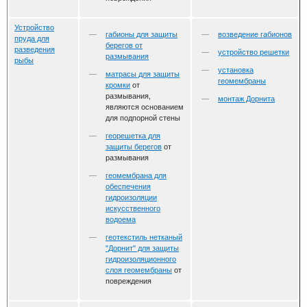
Устройство
габионы для защиты
возведение габионов
пруда для
берегов от
разведения
устройство решетки
размывания
рыбы
установка
матрасы для защиты
геомембраны
кромки
от
размывания,
монтаж Дорнита
являются основанием
для подпорной стены
георешетка для
защиты берегов
от
размывания
геомембрана для
обеспечения
гидроизоляции
искусственного
водоема
геотекстиль нетканый
"Дорнит" для защиты
гидроизоляционного
слоя геомембраны
от
повреждения