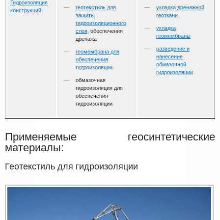
Гидроизоляция
геотекстиль для
укладка дренажной
конструкций
защиты
геоткани
гидроизоляционного
укладка
слоя
, обеспечения
геомембраны
дренажа
разведение и
геомембрана для
нанесение
обеспечения
обмазочной
гидроизоляции
гидроизоляции
обмазочная
гидроизоляция для
обеспечения
гидроизоляции
Применяемые геосинтетические
материалы:
Геотекстиль для гидроизоляции