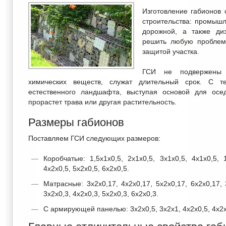
Изготовление габионов
строительства: промышл
дорожной, а также ди
решить любую проблему
защитой участка.
ГСИ не подвержены г
химических веществ, служат длительный срок. С т
естественного ландшафта, выступая основой для осе
прорастет трава или другая растительность.
Размеры габионов
Поставляем ГСИ следующих размеров:
Коробчатые: 1,5х1х0,5, 2х1х0,5, 3х1х0,5, 4х1х0,5, 
4х2х0,5, 5х2х0,5, 6х2х0,5.
Матрасные: 3х2х0,17, 4х2х0,17, 5х2х0,17, 6х2х0,17, 
3х2х0,3, 4х2х0,3, 5х2х0,3, 6х2х0,3.
С армирующей панелью: 3х2х0,5, 3х2х1, 4х2х0,5, 4х2х1