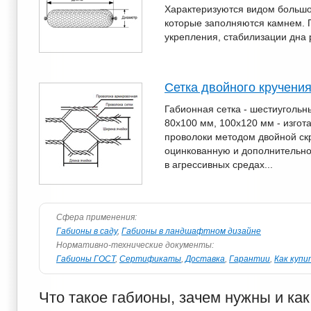
Характеризуются видом большог
которые заполняются камнем. 
укрепления, стабилизации дна 
Сетка двойного кручени
Габионная сетка - шестиугольн
80х100 мм, 100х120 мм - изгот
проволоки методом двойной скр
оцинкованную и дополнительн
в агрессивных средах...
Сфера применения:
Габионы в саду
,
Габионы в ландшафтном дизайне
Нормативно-технические документы:
Габионы ГОСТ
,
Сертификаты
,
Доставка
,
Гарантии
,
Как купи
Что такое габионы, зачем нужны и ка