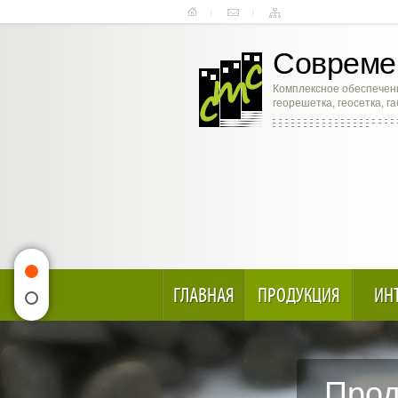
Современ
Комплексное обеспечени
георешетка, геосетка, г
ГЛАВНАЯ
ПРОДУКЦИЯ
ИН
Прод