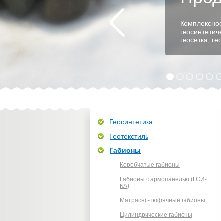
Комплексное
геосинтетич
геосетка, г
Геосинтетика
Геотекстиль
Габионы
Коробчатые габионы
Габионы с армопанелью (ГСИ-
КА)
Матрасно-тюфячные габионы
Цилиндрические габионы