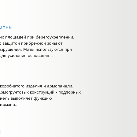
бионы
их площадей при берегоукреплении.
о защитой прибрежной зоны от
азрушения. Маты используются при
для усиления основания...
коробчатого изделия и армопанели.
армогрунтовых конструкций - подпорных
анель выполняет функцию
насыпи...
ы