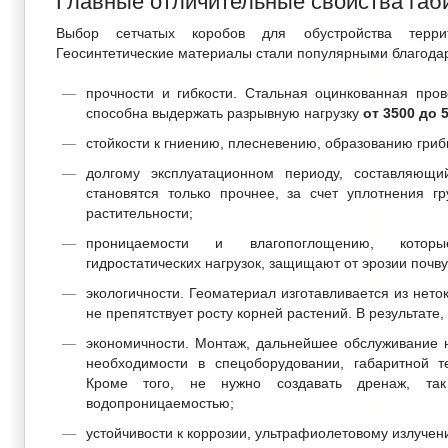
Главные отличительные свойства габ
Выбор сетчатых коробов для обустройства терри
Геосинтетические материалы стали популярными благод
прочности и гибкости. Стальная оцинкованная про
способна выдержать разрывную нагрузку
от 3500 до 5
стойкости к гниению, плесневению, образованию гриб
долгому эксплуатационном периоду, составляющ
становятся только прочнее, за счет уплотнения г
растительности;
проницаемости и влагопоглощению, котор
гидростатических нагрузок, защищают от эрозии почву
экологичности. Геоматериал изготавливается из нето
не препятствует росту корней растений. В результате
экономичности. Монтаж, дальнейшее обслуживание н
необходимости в спецоборудовании, габаритной т
Кроме того, не нужно создавать дренаж, так 
водопроницаемостью;
устойчивости к коррозии, ультрафиолетовому излучен