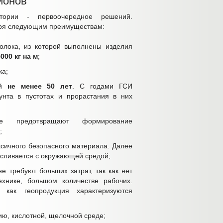
ионов
тории - первоочередное решений.
аря следующим преимуществам:
волока, из которой выполнены изделия
000 кг на м
;
ка;
ий
не менее 50 лет
. С годами ГСИ
рунта в пустотах и прорастания в них
ые предотвращают формирование
;
ксичного безопасного материала. Далее
, сливается с окружающей средой;
е требуют больших затрат, так как нет
ехнике, большом количестве рабочих.
как геопродукция характеризуются
ию, кислотной, щелочной среде;