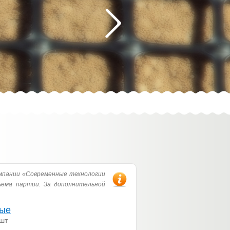
мпании «Современные технологии
ъема партии. За дополнительной
тые
 шт