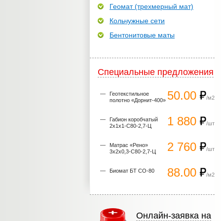
Геомат (трехмерный мат)
Кольчужные сети
Бентонитовые маты
Специальные предложения
50.00
Геотекстильное
/м2
полотно «Дорнит-400»
1 880
Габион коробчатый
/шт
2х1х1-С80-2,7-Ц
2 760
Матрас «Рено»
/шт
3х2х0,3-С80-2,7-Ц
88.00
Биомат БТ СО-80
/м2
Онлайн-заявка на