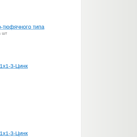
о-тюфячного типа
а шт
1х1-3-Цинк
1х1-3-Цинк