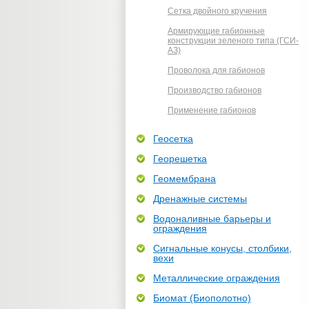
Сетка двойного кручения
Армирующие габионные
конструкции зеленого типа (ГСИ-
АЗ)
Проволока для габионов
Производство габионов
Применение габионов
Геосетка
Георешетка
Геомембрана
Дренажные системы
Водоналивные барьеры и
ограждения
Сигнальные конусы, столбики,
вехи
Металлические ограждения
Биомат (Биополотно)