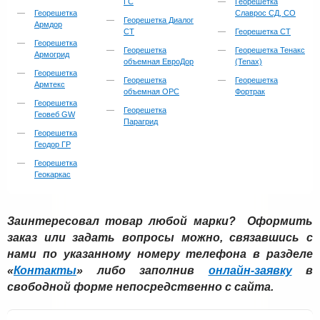
ГС
Георешетка
Георешетка
Славрос СД, СО
Георешетка Диалог
Армдор
СТ
Георешетка СТ
Георешетка
Георешетка
Георешетка Тенакс
Армогрид
объемная ЕвроДор
(Tenax)
Георешетка
Георешетка
Георешетка
Армтекс
объемная ОРС
Фортрак
Георешетка
Георешетка
Геовеб GW
Парагрид
Георешетка
Геодор ГР
Георешетка
Геокаркас
Заинтересовал товар любой марки? Оформить
заказ или задать вопросы можно, связавшись с
нами по указанному номеру телефона в разделе
«
Контакты
» либо заполнив
онлайн-заявку
в
свободной форме непосредственно с сайта.