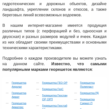
гидротехнических и дорожных объектов, дизайне
ландшафта, укреплении склонов и откосов, а также
береговых линий всевозможных водоемов.
В нашем интернет-магазине имеется продукция
различных типов (с перфорацией и без, одноосная и
двуосная) и разных размеров модулей и ячеек. Каждая
из них обладает своими преимуществами и основными
техническими характеристиками.
Подробнее о каждом производителе вы можете узнать
на данном сайте.
Известно, что самыми
популярными марками георешеток являются
:
Георешетка
Георешетка ГЕО ОР
Георешетка
Апролат
Полипласт
Георешетка ГеоС
Георешетка
Георешетка РД
Георешетка Геоспан
Армат
ОР, ОРП
Георешетка
Георешетка
Сармат-П
Георешетка Геостаб
Арматекс