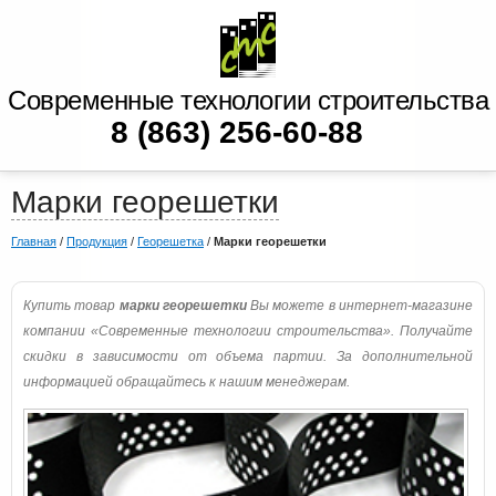
Современные технологии строительства
8 (863) 256-60-88
Марки георешетки
Главная
/
Продукция
/
Георешетка
/
Марки георешетки
Купить товар
марки георешетки
Вы можете в интернет-магазине
компании «Современные технологии строительства». Получайте
скидки в зависимости от объема партии. За дополнительной
информацией обращайтесь к нашим менеджерам.