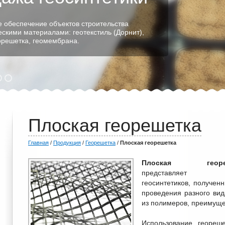
 обеспечение объектов строительства
ескими материалами: геотекстиль (Дорнит),
еорешетка, геомембрана.
Плоская георешетка
Главная
/
Продукция
/
Георешетка
/
Плоская георешетка
Плоская геореш
представляет г
геосинтетиков, получен
проведения разного вид
из полимеров, преимуще
Использование геореше