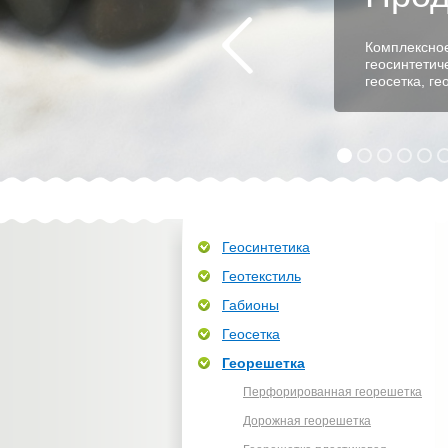
Комплексное
геосинтетич
геосетка, г
Геосинтетика
Геотекстиль
Габионы
Геосетка
Георешетка
Перфорированная георешетка
Дорожная георешетка