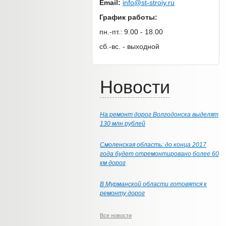
Email:
info@st-stroiy.ru
График работы:
пн.-пт.: 9.00 - 18.00
сб.-вс. - выходной
Новости
На ремонт дорог Волгодонска выделят
130 млн рублей
Смоленская область: до конца 2017
года будет отремонтировано более 60
км дорог
В Мурманской области готовятся к
ремонту дорог
Все новости