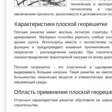
технические и эксплуа
геосинтетика в стр
увеличением прочности, выносливости и долговечности п
Характеристики плоской георешетки
Плоская решетка имеет жесткую сетчатую структуру. 
армирование. Материал способен укрепить слабые осн
эрозии грунта. Используясь вместе с геотекстилем, 
функцию и предупреждает взаимное проникновение
георешетки - распределение нагрузки. При строитель
перераспределению транспортной нагрузки по всему дор
Плоская георешетка - это пластичный и одноврем
выдерживать большие нагрузки. Такая решетка не окисля
большинства химических веществ и климатических фак
окружающей среды.
Область применения плоской геореше
Отличные характеристики решетки обусловили ее широ
строительства.