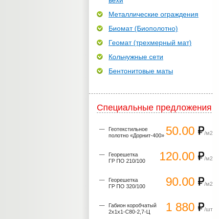
вехи
Металлические ограждения
Биомат (Биополотно)
Геомат (трехмерный мат)
Кольчужные сети
Бентонитовые маты
Специальные предложения
50.00
Геотекстильное
/м2
полотно «Дорнит-400»
120.00
Георешетка
/м2
ГР ПО 210/100
90.00
Георешетка
/м2
ГР ПО 320/100
1 880
Габион коробчатый
/шт
2х1х1-С80-2,7-Ц