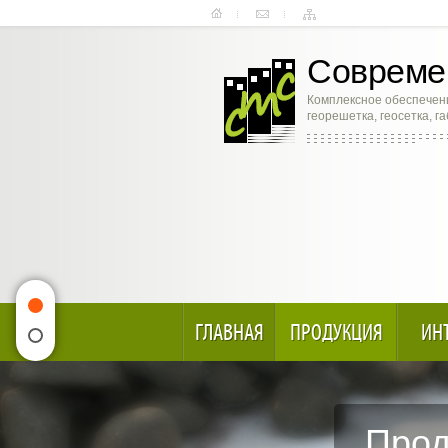
Современ
Комплексное обеспечени
георешетка, геосетка, г
ГЛАВНАЯ
ПРОДУКЦИЯ
ИН
Прод