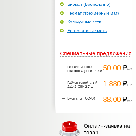
Биомат (Биополотно)
Геомат (трехмерный мат)
Кольчужные сети
Бентонитовые маты
Специальные предложения
50.00
Геотекстильное
/м2
полотно «Дорнит-400»
1 880
Габион коробчатый
/шт
2х1х1-С80-2,7-Ц
88.00
Биомат БТ СО-80
/м2
Онлайн-заявка на
товар