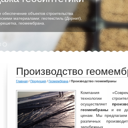
 обеспечение объектов строительства
ескими материалами: геотекстиль (Дорнит),
еорешетка, геомембрана.
Производство геомем
Главная
/
Продукция
/
Геомембрана
/
Производство геомембраны
Компания «Соврем
технологии строител
осуществляет
произв
геомембраны
и ее да
ценам. Мы предлагаем
различных производи
зарубежных.