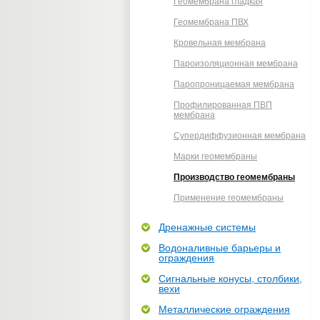
Геомембрана гладкая
Геомембрана ПВХ
Кровельная мембрана
Пароизоляционная мембрана
Паропроницаемая мембрана
Профилированная ПВП
мембрана
Супердиффузионная мембрана
Марки геомембраны
Производство геомембраны
Применение геомембраны
Дренажные системы
Водоналивные барьеры и
ограждения
Сигнальные конусы, столбики,
вехи
Металлические ограждения