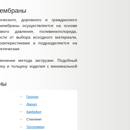
мембраны
ического, дорожного и гражданского
 мембраны осуществляется на основе
кого давления, поливинилхлорида,
ости от выбора исходного материала,
рактеристиками и подразделяется на
тетическая.
менение метода экструзии. Подобный
рину и толщину изделия с минимальной
ны
Геохрон
Дрениз
Карбофол
Стеклонит
Техполимер