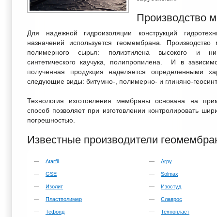
Производство 
Для надежной гидроизоляции конструкций гидротехн
назначений используется геомембрана. Производство
полимерного сырья: полиэтилена высокого и низ
синтетического каучука, полипропилена. И в зависим
полученная продукция наделяется определенными ха
следующие виды: битумно-, полимерно- и глиняно-геосин
Технология изготовления мембраны основана на при
способ позволяет при изготовлении контролировать ши
погрешностью.
Известные производители геомембра
Atarfil
Агру
GSE
Solmax
Изолит
Изостуд
Пластполимер
Славрос
Тефонд
Технопласт