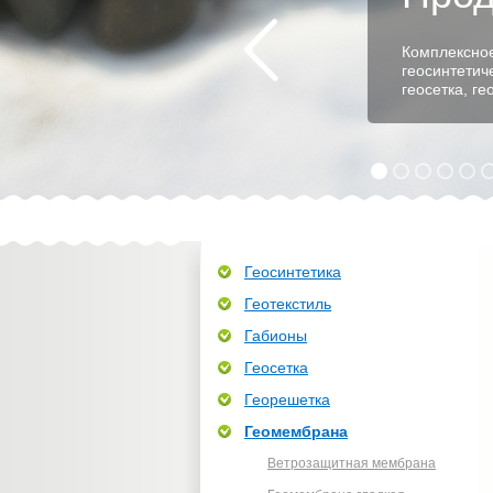
Комплексное
геосинтетич
геосетка, г
Геосинтетика
Геотекстиль
Габионы
Геосетка
Георешетка
Геомембрана
Ветрозащитная мембрана