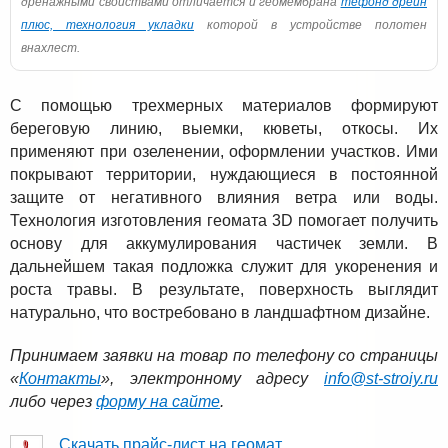
дренажными свойствами отличается и геомембрана
тефонд дрейн
плюс, технология укладки
которой в устройстве полотен
внахлест.
С помощью трехмерных материалов формируют
береговую линию, выемки, кюветы, откосы. Их
применяют при озеленении, оформлении участков. Ими
покрывают территории, нуждающиеся в постоянной
защите от негативного влияния ветра или воды.
Технология изготовления геомата 3D помогает получить
основу для аккумулирования частичек земли. В
дальнейшем такая подложка служит для укоренения и
роста травы. В результате, поверхность выглядит
натурально, что востребовано в ландшафтном дизайне.
Принимаем заявки на товар по телефону со страницы
«
Контакты
», электронному адресу
info@st-stroiy.ru
либо через
форму на сайте
.
Скачать прайс-лист на геомат